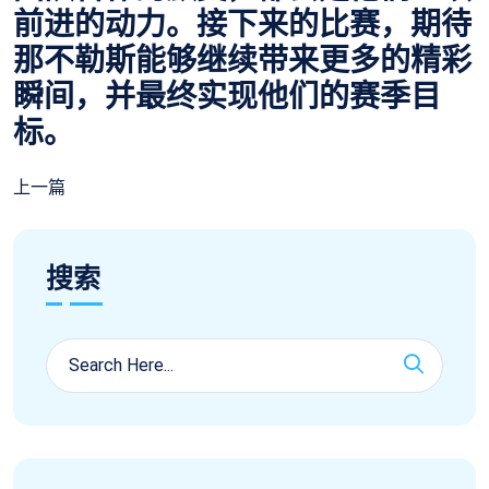
前进的动力。接下来的比赛，期待
那不勒斯能够继续带来更多的精彩
瞬间，并最终实现他们的赛季目
标。
上一篇
搜索