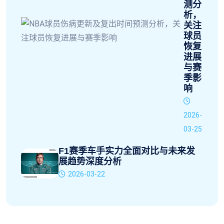
测分
析，
关注
球员
恢复
进展
与赛
季影
响
2026-
03-25
F1赛季车手实力全面对比与未来发
展趋势深度分析
2026-03-22