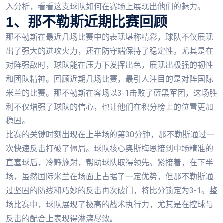
入分析，看看这支球队如何在赛场上展现出他们的魅力。
1、那不勒斯近期比赛回顾
那不勒斯在最近几场比赛中的表现堪称精彩，球队不仅展现
出了强大的进攻火力，还在防守端保持了稳定性。尤其是在
对阵强敌时，球队能在压力下发挥出色，展现出极强的韧性
和团队精神。回顾近期几场比赛，最引人注目的是对阵国际
米兰的比赛。那不勒斯在客场以3-1击败了蓝黑军团，这场胜
利不仅增强了球队的信心，也让他们在积分榜上的位置更加
稳固。
比赛的关键时刻出现在上半场的第30分钟，那不勒斯通过一
次快速反击打破了僵局。球队核心奥斯梅恩接到中场精准的
直塞球后，冷静施射，帮助球队取得领先。紧接着，在下半
场，虽然国际米兰在场面上占据了一定优势，但那不勒斯通
过坚固的防线和巧妙的反击再次破门，将比分锁定为3-1。整
场比赛中，球队展现了极高的战术执行力，尤其是在控球与
反击的配合上表现得淋漓尽致。