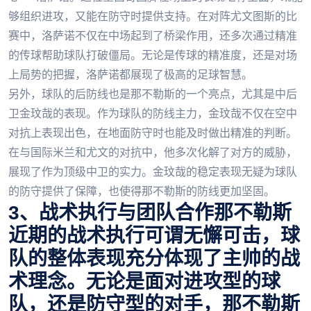
够组织进攻，又能在防守时提供支持。在对阵尤文图斯的比
赛中，洛萨诺不仅在中场起到了桥梁作用，还多次通过精准
的传球帮助球队打破僵局。无论是传球的精准度，还是对场
上局势的把握，洛萨诺都展现了极高的足球智慧。
另外，球队的后防线也是那不勒斯的一个亮点，尤其是中后
卫金玟哉的表现。作为球队的防线主力，金玟哉不仅在空中
对抗上表现出色，在地面防守时也能及时做出精准的判断。
在与国际米兰和尤文的对抗中，他多次化解了对方的威胁，
展现了作为顶级中卫的实力。金玟哉的稳定表现无疑为球队
的防守提供了保障，也使得那不勒斯的防线更加坚固。
3、战术执行与团队合作那不勒斯
近期的战术执行可谓无懈可击，球
队的整体表现充分体现了主帅的战
术理念。无论是面对进攻型的球
队，还是防守型的对手，那不勒斯