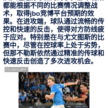
都能根据不同的比赛情况调整战
术，取得
jbo竞博平台
预期的效
果。在进攻端，球队通过流畅的传
控和快速的反击，使得对方防线疲
于应对。特别是在与尤文图斯的比
赛中，尽管在控球率上处于劣势，
但那不勒斯依然通过精准的传球和
快速反击创造了多次进攻机会。