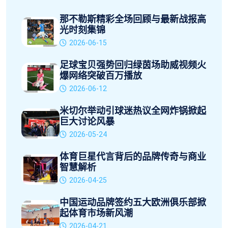
那不勒斯精彩全场回顾与最新战报高
光时刻集锦
2026-06-15
足球宝贝强势回归绿茵场助威视频火
爆网络突破百万播放
2026-06-12
米切尔举动引球迷热议全网炸锅掀起
巨大讨论风暴
2026-05-24
体育巨星代言背后的品牌传奇与商业
智慧解析
2026-04-25
中国运动品牌签约五大欧洲俱乐部掀
起体育市场新风潮
2026-04-21