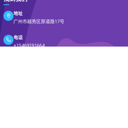
地址
广州市越秀区原道路17号
电话
+15469291664
邮箱
corned@163.com
© 2026 - 版权所有
jbo竞博·(电竞)-为电子竞技而生,为荣耀而博