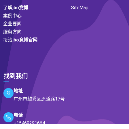
了解
jbo竞博
SiteMap
案例中心
企业要闻
服务方向
接洽
jbo竞博官网
找到我们
地址
广州市越秀区原道路17号
电话
+15469291664