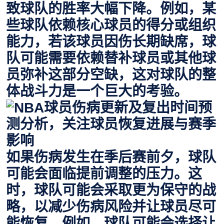
致球队的胜率大幅下降。例如，某
些球队依赖核心球员的得分或组织
能力，若该球员因伤长期缺席，球
队可能需要依赖替补球员或其他球
员弥补这部分空缺，这对球队的整
体战斗力是一个巨大的考验。
如果伤病发生在季后赛前夕，球队
可能会面临提前调整的压力。这
时，球队可能会采取更为保守的战
略，以减少伤病风险并让球员尽可
能恢复。例如，球队可能会选择让