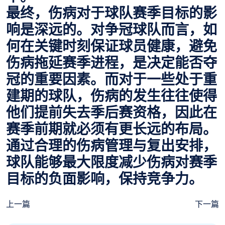
最终，伤病对于球队赛季目标的影
响是深远的。对争冠球队而言，如
何在关键时刻保证球员健康，避免
伤病拖延赛季进程，是决定能否夺
冠的重要因素。而对于一些处于重
建期的球队，伤病的发生往往使得
他们提前失去季后赛资格，因此在
赛季前期就必须有更长远的布局。
通过合理的伤病管理与复出安排，
球队能够最大限度减少伤病对赛季
目标的负面影响，保持竞争力。
上一篇
下一篇