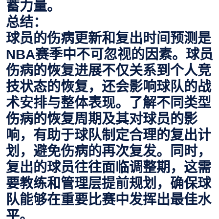
蓄力量。
总结：
球员的伤病更新和复出时间预测是
NBA赛季中不可忽视的因素。球员
伤病的恢复进展不仅关系到个人竞
技状态的恢复，还会影响球队的战
术安排与整体表现。了解不同类型
伤病的恢复周期及其对球员的影
响，有助于球队制定合理的复出计
划，避免伤病的再次复发。同时，
复出的球员往往面临调整期，这需
要教练和管理层提前规划，确保球
队能够在重要比赛中发挥出最佳水
平。