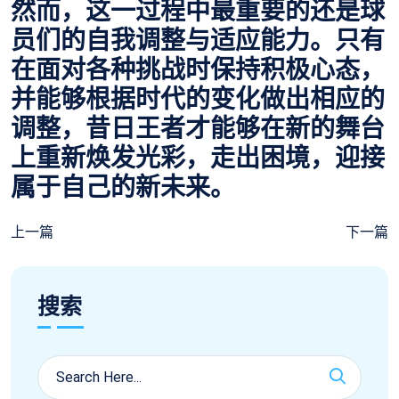
然而，这一过程中最重要的还是球
员们的自我调整与适应能力。只有
在面对各种挑战时保持积极心态，
并能够根据时代的变化做出相应的
调整，昔日王者才能够在新的舞台
上重新焕发光彩，走出困境，迎接
属于自己的新未来。
上一篇
下一篇
搜索