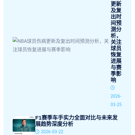
更新
及复
出时
间预
测分
析，
关注
球员
恢复
进展
与赛
季影
响
2026-
03-25
F1赛季车手实力全面对比与未来发
展趋势深度分析
2026-03-22