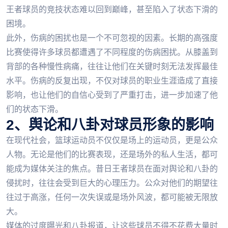
王者球员的竞技状态难以回到巅峰，甚至陷入了状态下滑的
困境。
此外，伤病的困扰也是一个不可忽视的因素。长期的高强度
比赛使得许多球员都遭遇了不同程度的伤病困扰。从膝盖到
背部的各种慢性病痛，往往让他们在关键时刻无法发挥最佳
水平。伤病的反复出现，不仅对球员的职业生涯造成了直接
影响，也让他们的自信心受到了严重打击，进一步加速了他
们的状态下滑。
2、舆论和八卦对球员形象的影响
在现代社会，篮球运动员不仅仅是场上的运动员，更是公众
人物。无论是他们的比赛表现，还是场外的私人生活，都可
能成为媒体关注的焦点。昔日王者球员在面对舆论和八卦的
侵扰时，往往会受到巨大的心理压力。公众对他们的期望往
往过于高涨，任何一次失误或是场外风波，都可能被无限放
大。
媒体的过度曝光和八卦报道，让这些球员不得不花费大量时