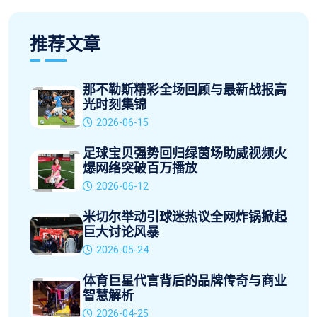
推荐文章
那不勒斯精彩全场回顾与最新战报高
光时刻集锦
2026-06-15
足球宝贝强势回归绿茵场助威视频火
爆网络突破百万播放
2026-06-12
米切尔举动引球迷热议全网炸锅掀起
巨大讨论风暴
2026-05-24
体育巨星代言背后的品牌传奇与商业
智慧解析
2026-04-25