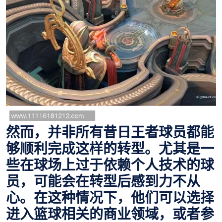
然而，并非所有昔日王者球员都能
够顺利完成这样的转型。尤其是一
些在球场上过于依赖个人技术的球
员，可能会在转型后感到力不从
心。在这种情况下，他们可以选择
进入篮球相关的商业领域，或者参